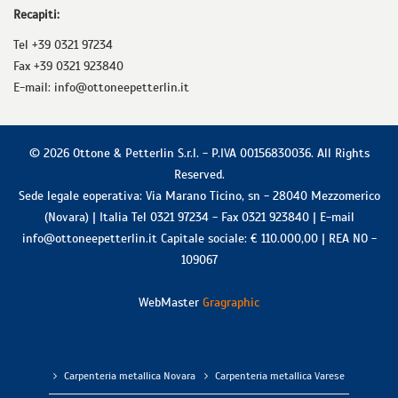
Recapiti:
Tel +39 0321 97234
Fax +39 0321 923840
E-mail: info@ottoneepetterlin.it
© 2026
Ottone & Petterlin S.r.l.
-
P.IVA 00156830036
. All Rights
Reserved.
Sede legale eoperativa:
Via Marano Ticino, sn
-
28040
Mezzomerico
(
Novara
) |
Italia
Tel
0321 97234
- Fax
0321 923840
| E-mail
info@ottoneepetterlin.it
Capitale sociale: € 110.000,00 | REA NO -
109067
WebMaster
Gragraphic
Carpenteria metallica Novara
Carpenteria metallica Varese