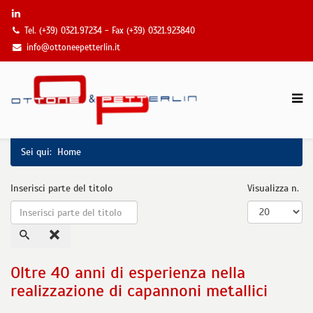
Tel. (+39) 0321.97234 - Fax (+39) 0321.923840
info@ottoneepetterlin.it
Sei qui:
Home
Inserisci parte del titolo
Visualizza n.
Oltre 40 anni di esperienza nella
realizzazione di capannoni metallici