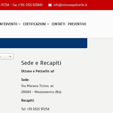
1.97234 - Fax (+39) 0321.923840
info@ottoneepetterlin.it
 INTERVENTO
CERTIFICAZIONI
CONTATTI
PREVENTIVO
0
Sede e Recapiti
Ottone e Petterlin srl
Sede:
Via Marano Ticino, sn
28040 - Mezzomerico (No)
Recapiti:
Tel +39 0321 97234