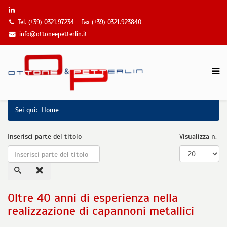
Tel. (+39) 0321.97234 - Fax (+39) 0321.923840
info@ottoneepetterlin.it
Sei qui:
Home
Inserisci parte del titolo
Visualizza n.
Oltre 40 anni di esperienza nella
realizzazione di capannoni metallici