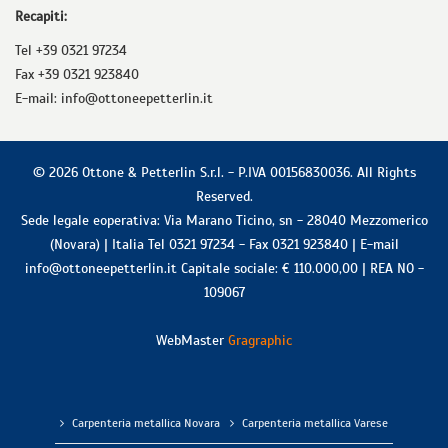
Recapiti:
Tel +39 0321 97234
Fax +39 0321 923840
E-mail: info@ottoneepetterlin.it
© 2026
Ottone & Petterlin S.r.l.
-
P.IVA 00156830036
. All Rights
Reserved.
Sede legale eoperativa:
Via Marano Ticino, sn
-
28040
Mezzomerico
(
Novara
) |
Italia
Tel
0321 97234
- Fax
0321 923840
| E-mail
info@ottoneepetterlin.it
Capitale sociale: € 110.000,00 | REA NO -
109067
WebMaster
Gragraphic
Carpenteria metallica Novara
Carpenteria metallica Varese